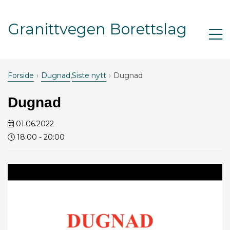
Gå til innhold
Granittvegen Borettslag
Åp
m
Forside
Dugnad
,
Siste nytt
Dugnad
Dugnad
01.06.2022
18:00
- 20:00