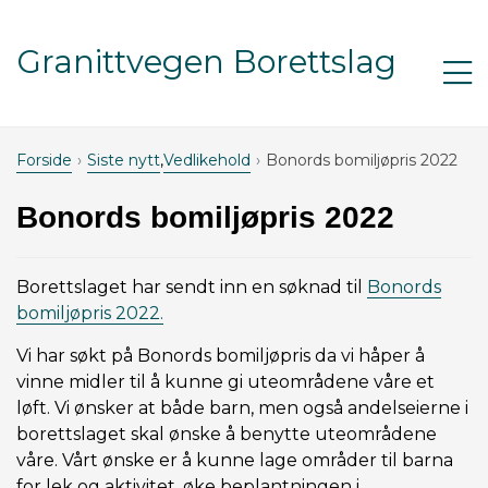
Gå til innhold
Granittvegen Borettslag
Åp
m
Forside
Siste nytt
,
Vedlikehold
Bonords bomiljøpris 2022
Bonords bomiljøpris 2022
Borettslaget har sendt inn en søknad til
Bonords
bomiljøpris 2022.
Vi har søkt på Bonords bomiljøpris da vi håper å
vinne midler til å kunne gi uteområdene våre et
løft. Vi ønsker at både barn, men også andelseierne i
borettslaget skal ønske å benytte uteområdene
våre. Vårt ønske er å kunne lage områder til barna
for lek og aktivitet, øke beplantningen i