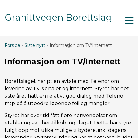
Gå til innhold
Granittvegen Borettslag
Åp
m
Forside
Siste nytt
Informasjon om TV/Internett
Informasjon om TV/Internett
Borettslaget har pt en avtale med Telenor om
levering av TV-signaler og internett. Styret har det
siste året hatt en relativt god dialog med Telenor,
mtp på å utbedre løpende feil og mangler.
Styret har over tid fått flere henvendelser om
etablering av fiber-tilkobling i laget. Dette har styret
fulgt opp mot ulike mulige tilbydere, inkl dagens
leverandør. Styrets vurdering var at det var tilbudet