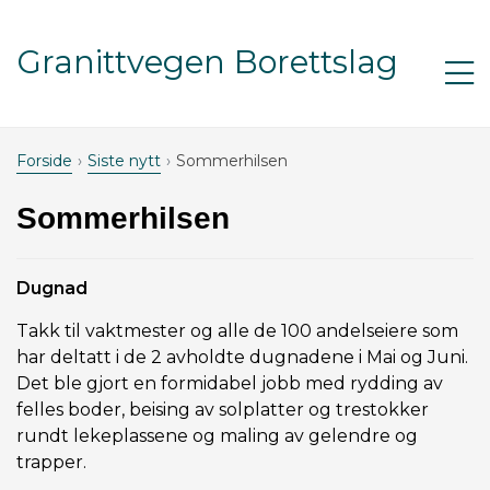
Gå til innhold
Granittvegen Borettslag
Åp
m
Forside
Siste nytt
Sommerhilsen
Sommerhilsen
Dugnad
Takk til vaktmester og alle de 100 andelseiere som
har deltatt i de 2 avholdte dugnadene i Mai og Juni.
Det ble gjort en formidabel jobb med rydding av
felles boder, beising av solplatter og trestokker
rundt lekeplassene og maling av gelendre og
trapper.