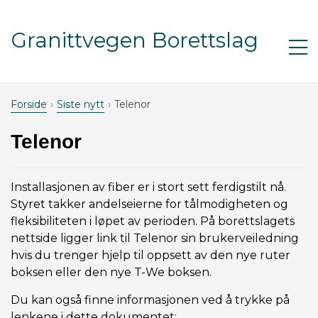
Gå til innhold
Granittvegen Borettslag
Åp
m
Forside
Siste nytt
Telenor
Telenor
Installasjonen av fiber er i stort sett ferdigstilt nå.
Styret takker andelseierne for tålmodigheten og
fleksibiliteten i løpet av perioden. På borettslagets
nettside ligger link til Telenor sin brukerveiledning
hvis du trenger hjelp til oppsett av den nye ruter
boksen eller den nye T-We boksen.
Du kan også finne informasjonen ved å trykke på
lenkene i dette dokumentet: