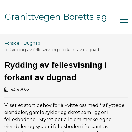
Gå til innhold
Granittvegen Borettslag
Åp
m
Forside
Dugnad
Rydding av fellesvisning i forkant av dugnad
Rydding av fellesvisning i
forkant av dugnad
15.05.2023
Vi ser et stort behov for å kvitte oss med fraflyttede
eiendeler, gamle sykler og skrot som ligger i
fellesbodene. Styret ber alle om merke egne
eiendeler og sykler i fellesboden i forkant av