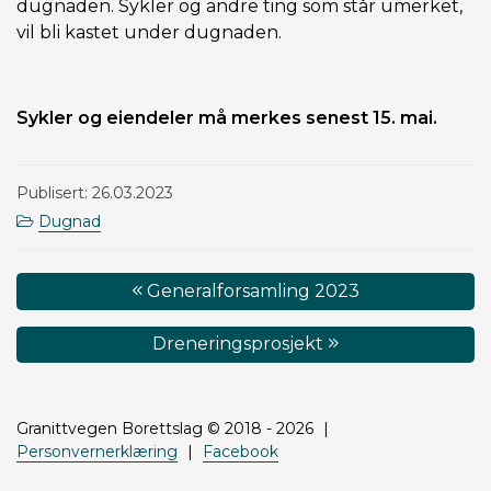
dugnaden. Sykler og andre ting som står umerket,
vil bli kastet under dugnaden.
Sykler og eiendeler må merkes senest 15. mai.
Publisert: 26.03.2023
Dugnad
Innleggsnavigasjon
Generalforsamling 2023
Dreneringsprosjekt
Granittvegen Borettslag © 2018 - 2026
Personvernerklæring
Facebook